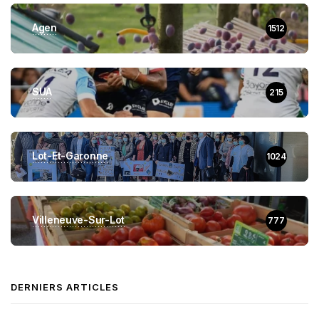
Agen
1512
SUA
215
Lot-Et-Garonne
1024
Villeneuve-Sur-Lot
777
DERNIERS ARTICLES