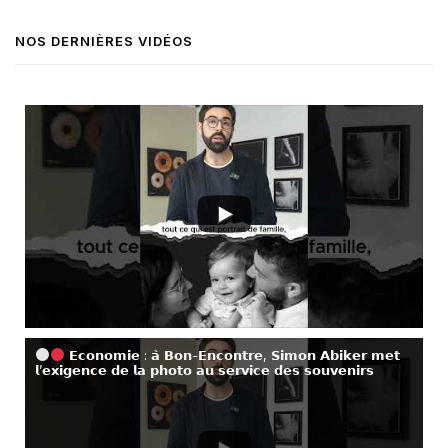
NOS DERNIÈRES VIDÉOS
𝗘𝗰𝗼𝗻𝗼𝗺𝗶𝗲 : 𝗮̀ 𝗕𝗼𝗻-𝗘𝗻𝗰𝗼𝗻𝘁𝗿𝗲, 𝗦𝗶𝗺𝗼𝗻 𝗔𝗯𝗶𝗸𝗲𝗿 𝗺𝗲𝘁
𝗹’𝗲𝘅𝗶𝗴𝗲𝗻𝗰𝗲 𝗱𝗲 𝗹𝗮 𝗽𝗵𝗼𝘁𝗼 𝗮𝘂 𝘀𝗲𝗿𝘃𝗶𝗰𝗲 𝗱𝗲𝘀 𝘀𝗼𝘂𝘃𝗲𝗻𝗶𝗿𝘀