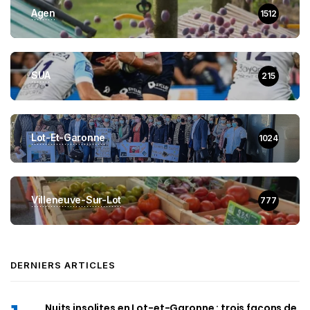
Agen
1512
SUA
215
Lot-Et-Garonne
1024
Villeneuve-Sur-Lot
777
DERNIERS ARTICLES
Nuits insolites en Lot-et-Garonne : trois façons de