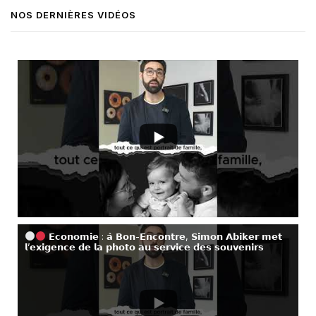
NOS DERNIÈRES VIDÉOS
𝗘𝗰𝗼𝗻𝗼𝗺𝗶𝗲 : 𝗮̀ 𝗕𝗼𝗻-𝗘𝗻𝗰𝗼𝗻𝘁𝗿𝗲, 𝗦𝗶𝗺𝗼𝗻 𝗔𝗯𝗶𝗸𝗲𝗿 𝗺𝗲𝘁
𝗹’𝗲𝘅𝗶𝗴𝗲𝗻𝗰𝗲 𝗱𝗲 𝗹𝗮 𝗽𝗵𝗼𝘁𝗼 𝗮𝘂 𝘀𝗲𝗿𝘃𝗶𝗰𝗲 𝗱𝗲𝘀 𝘀𝗼𝘂𝘃𝗲𝗻𝗶𝗿𝘀