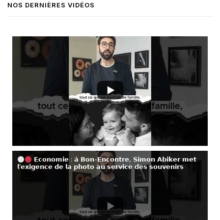
NOS DERNIÈRES VIDÉOS
𝗘𝗰𝗼𝗻𝗼𝗺𝗶𝗲 : 𝗮̀ 𝗕𝗼𝗻-𝗘𝗻𝗰𝗼𝗻𝘁𝗿𝗲, 𝗦𝗶𝗺𝗼𝗻 𝗔𝗯𝗶𝗸𝗲𝗿 𝗺𝗲𝘁
𝗹’𝗲𝘅𝗶𝗴𝗲𝗻𝗰𝗲 𝗱𝗲 𝗹𝗮 𝗽𝗵𝗼𝘁𝗼 𝗮𝘂 𝘀𝗲𝗿𝘃𝗶𝗰𝗲 𝗱𝗲𝘀 𝘀𝗼𝘂𝘃𝗲𝗻𝗶𝗿𝘀