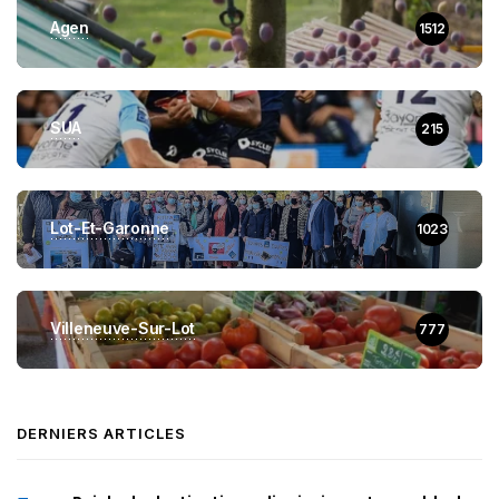
Agen
1512
SUA
215
Lot-Et-Garonne
1023
Villeneuve-Sur-Lot
777
DERNIERS ARTICLES