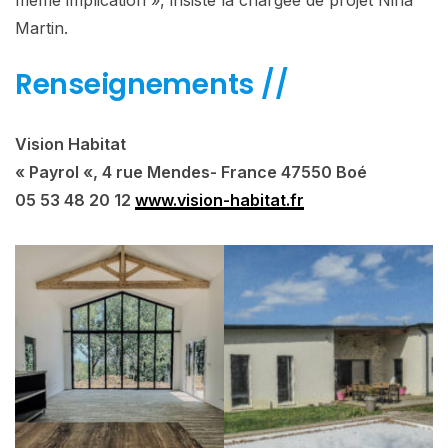
même implication », insiste la chargée de projet Nina
Martin.
Renseignements //
Vision Habitat
« Payrol «, 4 rue Mendes- France 47550 Boé
05 53 48 20 12
www.vision-habitat.fr