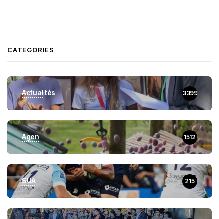
CATEGORIES
Actualités
3399
Agen
1512
SUA
215