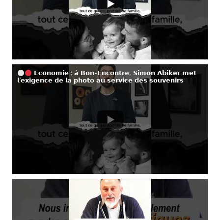
𝗘𝗰𝗼𝗻𝗼𝗺𝗶𝗲 : 𝗮̀ 𝗕𝗼𝗻-𝗘𝗻𝗰𝗼𝗻𝘁𝗿𝗲, 𝗦𝗶𝗺𝗼𝗻 𝗔𝗯𝗶𝗸𝗲𝗿 𝗺𝗲𝘁
𝗹’𝗲𝘅𝗶𝗴𝗲𝗻𝗰𝗲 𝗱𝗲 𝗹𝗮 𝗽𝗵𝗼𝘁𝗼 𝗮𝘂 𝘀𝗲𝗿𝘃𝗶𝗰𝗲 𝗱𝗲𝘀 𝘀𝗼𝘂𝘃𝗲𝗻𝗶𝗿𝘀