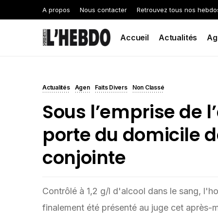
A propos
Nous contacter
Retrouvez tous nos hebdo
Accueil
Actualités
Ag
Actualités
Agen
Faits Divers
Non Classé
Sous l’emprise de l’a
porte du domicile d
conjointe
Contrôlé à 1,2 g/l d'alcool dans le sang, l'h
finalement été présenté au juge cet après-m