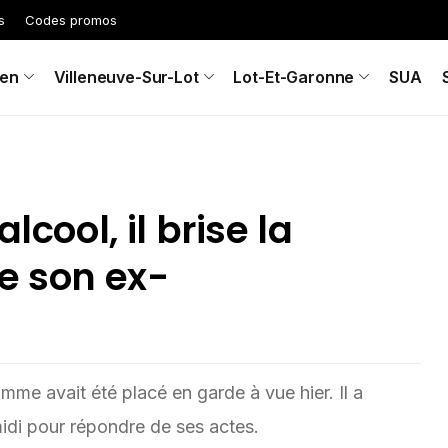
s
Codes promos
en
Villeneuve-Sur-Lot
Lot-Et-Garonne
SUA
lcool, il brise la
e son ex-
omme avait été placé en garde à vue hier. Il a
idi pour répondre de ses actes.