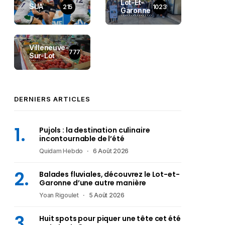
Lot-Et-
SUA
215
1023
Garonne
Villeneuve-
777
Sur-Lot
DERNIERS ARTICLES
Pujols : la destination culinaire
incontournable de l’été
Quidam Hebdo
6 Août 2026
Balades fluviales, découvrez le Lot-et-
Garonne d’une autre manière
Yoan Rigoulet
5 Août 2026
Huit spots pour piquer une tête cet été