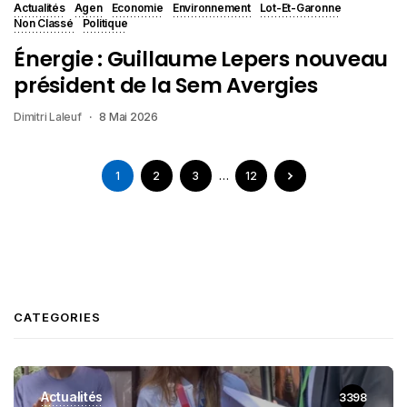
Actualités
Agen
Economie
Environnement
Lot-Et-Garonne
Non Classé
Politique
Énergie : Guillaume Lepers nouveau
président de la Sem Avergies
Dimitri Laleuf
8 Mai 2026
1
2
3
…
12
CATEGORIES
Actualités
3398