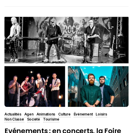
Actualités
Agen
Animations
Culture
Événement
Loisirs
Non Classé
Société
Tourisme
Evénements : en concerts, la Foire