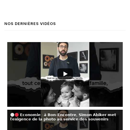
NOS DERNIÈRES VIDÉOS
𝗘𝗰𝗼𝗻𝗼𝗺𝗶𝗲 : 𝗮̀ 𝗕𝗼𝗻-𝗘𝗻𝗰𝗼𝗻𝘁𝗿𝗲, 𝗦𝗶𝗺𝗼𝗻 𝗔𝗯𝗶𝗸𝗲𝗿 𝗺𝗲𝘁
𝗹’𝗲𝘅𝗶𝗴𝗲𝗻𝗰𝗲 𝗱𝗲 𝗹𝗮 𝗽𝗵𝗼𝘁𝗼 𝗮𝘂 𝘀𝗲𝗿𝘃𝗶𝗰𝗲 𝗱𝗲𝘀 𝘀𝗼𝘂𝘃𝗲𝗻𝗶𝗿𝘀