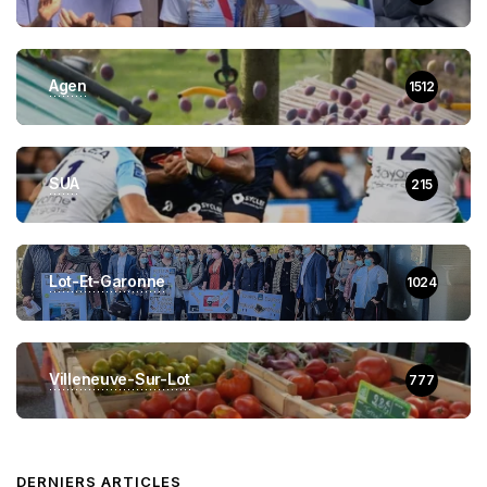
Agen
1512
SUA
215
Lot-Et-Garonne
1024
Villeneuve-Sur-Lot
777
DERNIERS ARTICLES