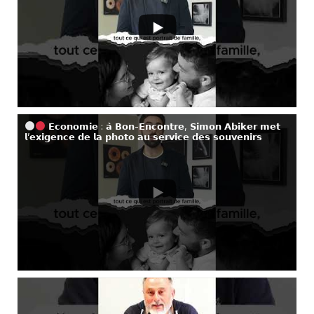
𝗘𝗰𝗼𝗻𝗼𝗺𝗶𝗲 : 𝗮̀ 𝗕𝗼𝗻-𝗘𝗻𝗰𝗼𝗻𝘁𝗿𝗲, 𝗦𝗶𝗺𝗼𝗻 𝗔𝗯𝗶𝗸𝗲𝗿 𝗺𝗲𝘁
𝗹’𝗲𝘅𝗶𝗴𝗲𝗻𝗰𝗲 𝗱𝗲 𝗹𝗮 𝗽𝗵𝗼𝘁𝗼 𝗮𝘂 𝘀𝗲𝗿𝘃𝗶𝗰𝗲 𝗱𝗲𝘀 𝘀𝗼𝘂𝘃𝗲𝗻𝗶𝗿𝘀