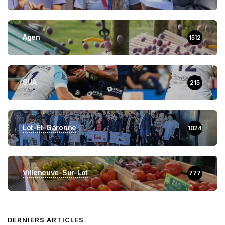
Agen
1512
SUA
215
Lot-Et-Garonne
1024
Villeneuve-Sur-Lot
777
DERNIERS ARTICLES