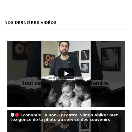
NOS DERNIÈRES VIDÉOS
𝗘𝗰𝗼𝗻𝗼𝗺𝗶𝗲 : 𝗮̀ 𝗕𝗼𝗻-𝗘𝗻𝗰𝗼𝗻𝘁𝗿𝗲, 𝗦𝗶𝗺𝗼𝗻 𝗔𝗯𝗶𝗸𝗲𝗿 𝗺𝗲𝘁
𝗹’𝗲𝘅𝗶𝗴𝗲𝗻𝗰𝗲 𝗱𝗲 𝗹𝗮 𝗽𝗵𝗼𝘁𝗼 𝗮𝘂 𝘀𝗲𝗿𝘃𝗶𝗰𝗲 𝗱𝗲𝘀 𝘀𝗼𝘂𝘃𝗲𝗻𝗶𝗿𝘀