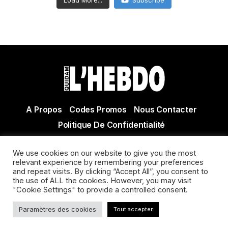
Load More...
Subscribe
A Propos
Codes Promos
Nous Contacter
Politique De Confidentialité
© Copyright 2021 Tous droits réservés Quidam Hebdo
We use cookies on our website to give you the most
Actualité Agen - Actualité en lot et Garonne - Actualité
relevant experience by remembering your preferences
and repeat visits. By clicking “Accept All”, you consent to
Villeneuve sur Lot
the use of ALL the cookies. However, you may visit
"Cookie Settings" to provide a controlled consent.
Paramètres des cookies
Tout accepter