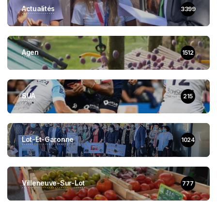
Actualités
3399
Agen
1512
SUA
215
Lot-Et-Garonne
1024
Villeneuve-Sur-Lot
777