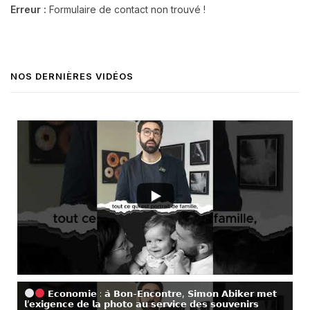
Erreur :
Formulaire de contact non trouvé !
NOS DERNIÈRES VIDÉOS
𝗘𝗰𝗼𝗻𝗼𝗺𝗶𝗲 : 𝗮̀ 𝗕𝗼𝗻-𝗘𝗻𝗰𝗼𝗻𝘁𝗿𝗲, 𝗦𝗶𝗺𝗼𝗻 𝗔𝗯𝗶𝗸𝗲𝗿 𝗺𝗲𝘁
𝗹’𝗲𝘅𝗶𝗴𝗲𝗻𝗰𝗲 𝗱𝗲 𝗹𝗮 𝗽𝗵𝗼𝘁𝗼 𝗮𝘂 𝘀𝗲𝗿𝘃𝗶𝗰𝗲 𝗱𝗲𝘀 𝘀𝗼𝘂𝘃𝗲𝗻𝗶𝗿𝘀