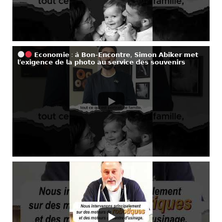
𝗘𝗰𝗼𝗻𝗼𝗺𝗶𝗲 : 𝗮̀ 𝗕𝗼𝗻-𝗘𝗻𝗰𝗼𝗻𝘁𝗿𝗲, 𝗦𝗶𝗺𝗼𝗻 𝗔𝗯𝗶𝗸𝗲𝗿 𝗺𝗲𝘁
𝗹’𝗲𝘅𝗶𝗴𝗲𝗻𝗰𝗲 𝗱𝗲 𝗹𝗮 𝗽𝗵𝗼𝘁𝗼 𝗮𝘂 𝘀𝗲𝗿𝘃𝗶𝗰𝗲 𝗱𝗲𝘀 𝘀𝗼𝘂𝘃𝗲𝗻𝗶𝗿𝘀