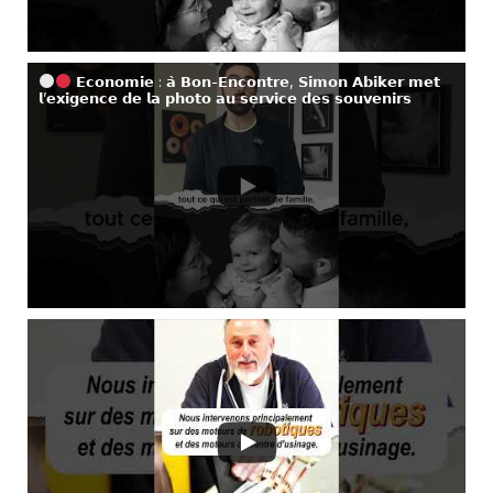
𝗘𝗰𝗼𝗻𝗼𝗺𝗶𝗲 : 𝗮̀ 𝗕𝗼𝗻-𝗘𝗻𝗰𝗼𝗻𝘁𝗿𝗲, 𝗦𝗶𝗺𝗼𝗻 𝗔𝗯𝗶𝗸𝗲𝗿 𝗺𝗲𝘁
𝗹’𝗲𝘅𝗶𝗴𝗲𝗻𝗰𝗲 𝗱𝗲 𝗹𝗮 𝗽𝗵𝗼𝘁𝗼 𝗮𝘂 𝘀𝗲𝗿𝘃𝗶𝗰𝗲 𝗱𝗲𝘀 𝘀𝗼𝘂𝘃𝗲𝗻𝗶𝗿𝘀