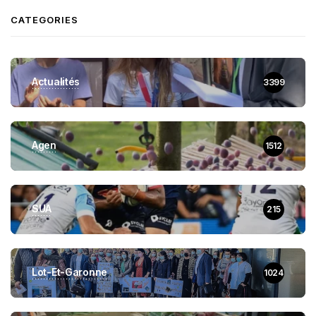
CATEGORIES
Actualités
3399
Agen
1512
SUA
215
Lot-Et-Garonne
1024