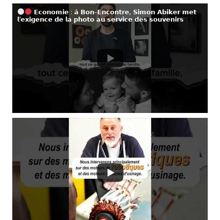
𝗘𝗰𝗼𝗻𝗼𝗺𝗶𝗲 : 𝗮̀ 𝗕𝗼𝗻-𝗘𝗻𝗰𝗼𝗻𝘁𝗿𝗲, 𝗦𝗶𝗺𝗼𝗻 𝗔𝗯𝗶𝗸𝗲𝗿 𝗺𝗲𝘁
𝗹’𝗲𝘅𝗶𝗴𝗲𝗻𝗰𝗲 𝗱𝗲 𝗹𝗮 𝗽𝗵𝗼𝘁𝗼 𝗮𝘂 𝘀𝗲𝗿𝘃𝗶𝗰𝗲 𝗱𝗲𝘀 𝘀𝗼𝘂𝘃𝗲𝗻𝗶𝗿𝘀