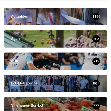
Actualités
3399
Agen
1512
SUA
215
Lot-Et-Garonne
1024
Villeneuve-Sur-Lot
777