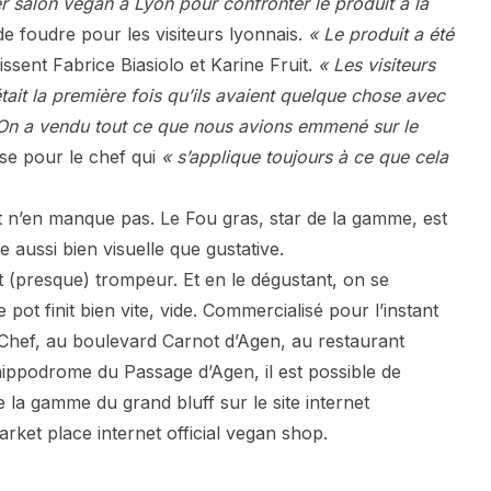
r salon vegan à Lyon pour confronter le produit à la
 de foudre pour les visiteurs lyonnais.
« Le produit a été
uissent Fabrice Biasiolo et Karine Fruit.
« Les visiteurs
tait la première fois qu’ils avaient quelque chose avec
 On a vendu tout ce que nous avions emmené sur le
e pour le chef qui
« s’applique toujours à ce que cela
t n’en manque pas. Le Fou gras, star de la gamme, est
e aussi bien visuelle que gustative.
t (presque) trompeur. Et en le dégustant, on se
pot finit bien vite, vide. Commercialisé pour l’instant
Chef, au boulevard Carnot d’Agen, au restaurant
hippodrome du Passage d’Agen, il est possible de
e la gamme du grand bluff sur le site internet
rket place internet official vegan shop.