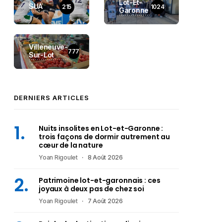
Lot-Et-
SUA
215
1024
Garonne
Villeneuve-
777
Sur-Lot
DERNIERS ARTICLES
Nuits insolites en Lot-et-Garonne :
trois façons de dormir autrement au
cœur de la nature
Yoan Rigoulet
8 Août 2026
Patrimoine lot-et-garonnais : ces
joyaux à deux pas de chez soi
Yoan Rigoulet
7 Août 2026