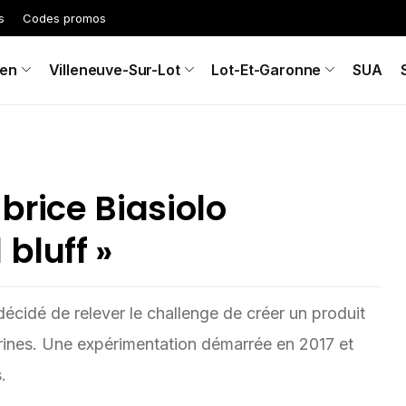
s
Codes promos
en
Villeneuve-Sur-Lot
Lot-Et-Garonne
SUA
brice Biasiolo
bluff »
décidé de relever le challenge de créer un produit
ines. Une expérimentation démarrée en 2017 et
.