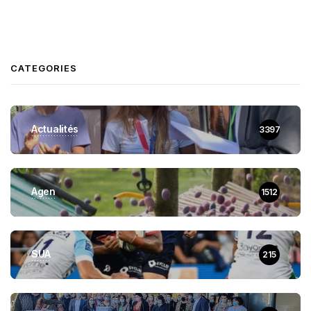
CATEGORIES
Actualités
3397
Agen
1512
SUA
215