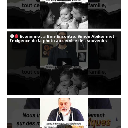
𝗘𝗰𝗼𝗻𝗼𝗺𝗶𝗲 : 𝗮̀ 𝗕𝗼𝗻-𝗘𝗻𝗰𝗼𝗻𝘁𝗿𝗲, 𝗦𝗶𝗺𝗼𝗻 𝗔𝗯𝗶𝗸𝗲𝗿 𝗺𝗲𝘁
𝗹’𝗲𝘅𝗶𝗴𝗲𝗻𝗰𝗲 𝗱𝗲 𝗹𝗮 𝗽𝗵𝗼𝘁𝗼 𝗮𝘂 𝘀𝗲𝗿𝘃𝗶𝗰𝗲 𝗱𝗲𝘀 𝘀𝗼𝘂𝘃𝗲𝗻𝗶𝗿𝘀