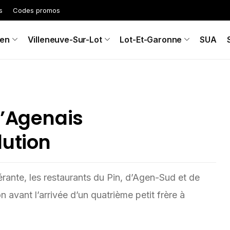
s
Codes promos
en
Villeneuve-Sur-Lot
Lot-Et-Garonne
SUA
l’Agenais
lution
rante, les restaurants du Pin, d’Agen-Sud et de
avant l’arrivée d’un quatrième petit frère à