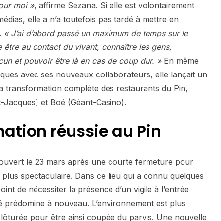
pour moi »
, affirme Sezana. Si elle est volontairement
médias, elle a n’a toutefois pas tardé à mettre en
.
« J’ai d’abord passé un maximum de temps sur le
me être au contact du vivant, connaître les gens,
un et pouvoir être là en cas de coup dur. »
En même
rques avec ses nouveaux collaborateurs, elle lançait un
 la transformation complète des restaurants du Pin,
t-Jacques) et Boé (Géant-Casino).
ation réussie au Pin
rouvert le 23 mars après une courte fermeture pour
le plus spectaculaire. Dans ce lieu qui a connu quelques
int de nécessiter la présence d’un vigile à l’entrée
té prédomine à nouveau. L’environnement est plus
 clôturée pour être ainsi coupée du parvis. Une nouvelle