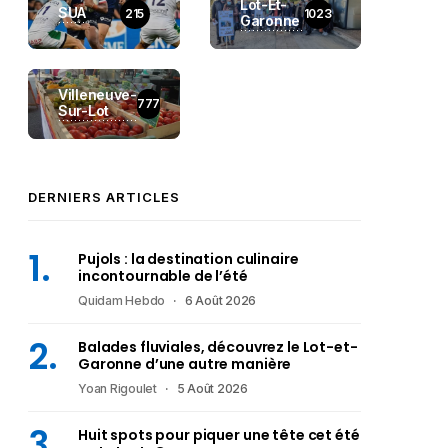
Lot-Et-
SUA
215
1023
Garonne
Villeneuve-
777
Sur-Lot
DERNIERS ARTICLES
Pujols : la destination culinaire
incontournable de l’été
Quidam Hebdo
6 Août 2026
Balades fluviales, découvrez le Lot-et-
Garonne d’une autre manière
Yoan Rigoulet
5 Août 2026
Huit spots pour piquer une tête cet été