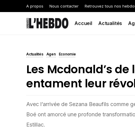
A propos
Nous contacter
Retrouvez tous nos hebdo
Accueil
Actualités
Ag
Actualités
Agen
Economie
Les Mcdonald’s de 
entament leur révo
Avec l’arrivée de Sezana Beaufils comme gé
Boé ont amorcé une profonde transformation 
Estillac.