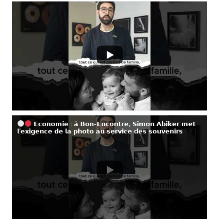
𝗘𝗰𝗼𝗻𝗼𝗺𝗶𝗲 : 𝗮̀ 𝗕𝗼𝗻-𝗘𝗻𝗰𝗼𝗻𝘁𝗿𝗲, 𝗦𝗶𝗺𝗼𝗻 𝗔𝗯𝗶𝗸𝗲𝗿 𝗺𝗲𝘁
𝗹’𝗲𝘅𝗶𝗴𝗲𝗻𝗰𝗲 𝗱𝗲 𝗹𝗮 𝗽𝗵𝗼𝘁𝗼 𝗮𝘂 𝘀𝗲𝗿𝘃𝗶𝗰𝗲 𝗱𝗲𝘀 𝘀𝗼𝘂𝘃𝗲𝗻𝗶𝗿𝘀