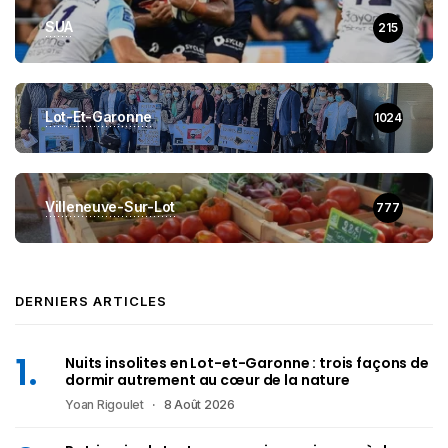
SUA
215
Lot-Et-Garonne
1024
Villeneuve-Sur-Lot
777
DERNIERS ARTICLES
Nuits insolites en Lot-et-Garonne : trois façons de
dormir autrement au cœur de la nature
Yoan Rigoulet
8 Août 2026