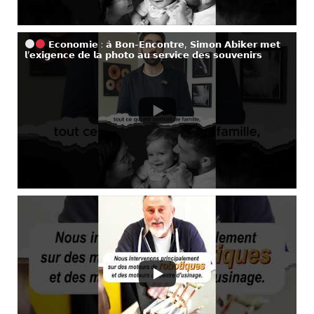
𝗘𝗰𝗼𝗻𝗼𝗺𝗶𝗲 : 𝗮̀ 𝗕𝗼𝗻-𝗘𝗻𝗰𝗼𝗻𝘁𝗿𝗲, 𝗦𝗶𝗺𝗼𝗻 𝗔𝗯𝗶𝗸𝗲𝗿 𝗺𝗲𝘁
𝗹’𝗲𝘅𝗶𝗴𝗲𝗻𝗰𝗲 𝗱𝗲 𝗹𝗮 𝗽𝗵𝗼𝘁𝗼 𝗮𝘂 𝘀𝗲𝗿𝘃𝗶𝗰𝗲 𝗱𝗲𝘀 𝘀𝗼𝘂𝘃𝗲𝗻𝗶𝗿𝘀