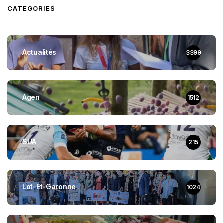
CATEGORIES
Actualités
3399
Agen
1512
SUA
215
Lot-Et-Garonne
1024