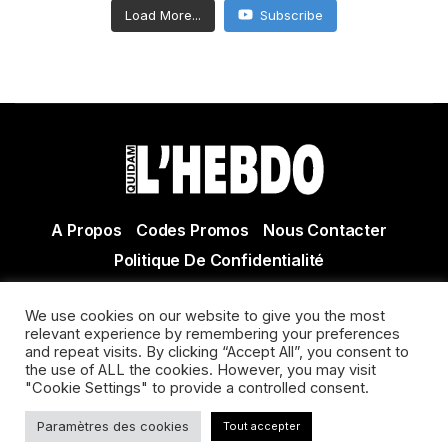
Load More...
Subscribe
A Propos
Codes Promos
Nous Contacter
Politique De Confidentialité
© Copyright 2021 Tous droits réservés Quidam Hebdo
We use cookies on our website to give you the most
Actualité Agen - Actualité en lot et Garonne - Actualité
relevant experience by remembering your preferences
Villeneuve sur Lot
and repeat visits. By clicking “Accept All”, you consent to
the use of ALL the cookies. However, you may visit
"Cookie Settings" to provide a controlled consent.
Paramètres des cookies
Tout accepter