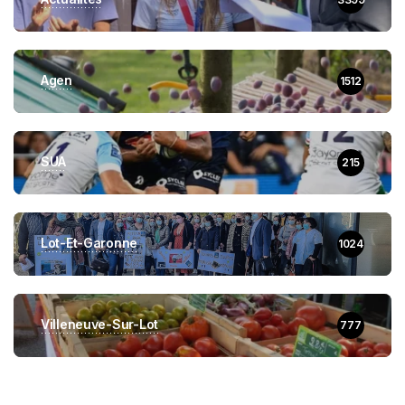
Agen
1512
SUA
215
Lot-Et-Garonne
1024
Villeneuve-Sur-Lot
777