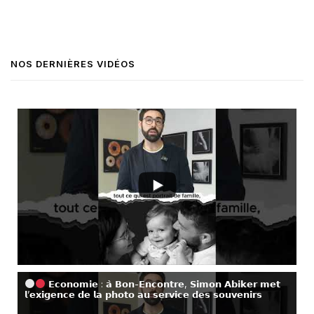
NOS DERNIÈRES VIDÉOS
𝗘𝗰𝗼𝗻𝗼𝗺𝗶𝗲 : 𝗮̀ 𝗕𝗼𝗻-𝗘𝗻𝗰𝗼𝗻𝘁𝗿𝗲, 𝗦𝗶𝗺𝗼𝗻 𝗔𝗯𝗶𝗸𝗲𝗿 𝗺𝗲𝘁
𝗹’𝗲𝘅𝗶𝗴𝗲𝗻𝗰𝗲 𝗱𝗲 𝗹𝗮 𝗽𝗵𝗼𝘁𝗼 𝗮𝘂 𝘀𝗲𝗿𝘃𝗶𝗰𝗲 𝗱𝗲𝘀 𝘀𝗼𝘂𝘃𝗲𝗻𝗶𝗿𝘀