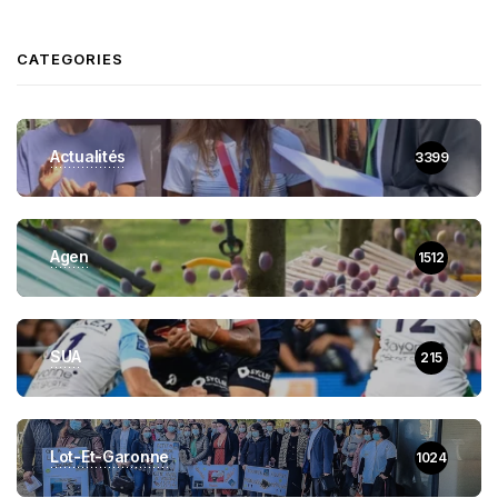
CATEGORIES
Actualités
3399
Agen
1512
SUA
215
Lot-Et-Garonne
1024