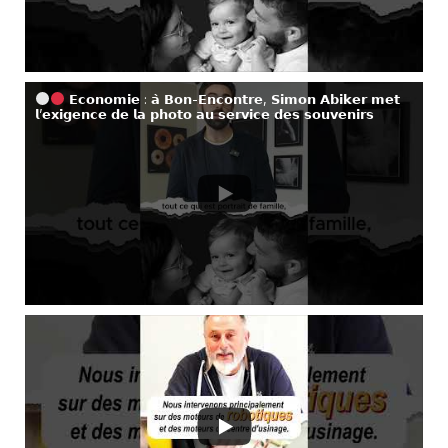
𝗘𝗰𝗼𝗻𝗼𝗺𝗶𝗲 : 𝗮̀ 𝗕𝗼𝗻-𝗘𝗻𝗰𝗼𝗻𝘁𝗿𝗲, 𝗦𝗶𝗺𝗼𝗻 𝗔𝗯𝗶𝗸𝗲𝗿 𝗺𝗲𝘁
𝗹’𝗲𝘅𝗶𝗴𝗲𝗻𝗰𝗲 𝗱𝗲 𝗹𝗮 𝗽𝗵𝗼𝘁𝗼 𝗮𝘂 𝘀𝗲𝗿𝘃𝗶𝗰𝗲 𝗱𝗲𝘀 𝘀𝗼𝘂𝘃𝗲𝗻𝗶𝗿𝘀