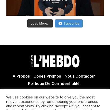
Load More...
Subscribe
A Propos
Codes Promos
Nous Contacter
Politique De Confidentialité
© Copyright 2021 Tous droits réservés Quidam Hebdo
We use cookies on our website to give you the most
Actualité Agen - Actualité en lot et Garonne - Actualité
relevant experience by remembering your preferences
Villeneuve sur Lot
and repeat visits. By clicking “Accept All”, you consent to