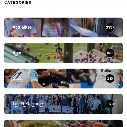
CATEGORIES
Actualités
3397
Agen
1512
SUA
215
Lot-Et-Garonne
1023