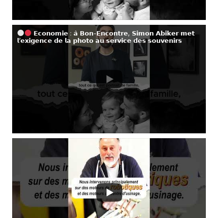
𝗘𝗰𝗼𝗻𝗼𝗺𝗶𝗲 : 𝗮̀ 𝗕𝗼𝗻-𝗘𝗻𝗰𝗼𝗻𝘁𝗿𝗲, 𝗦𝗶𝗺𝗼𝗻 𝗔𝗯𝗶𝗸𝗲𝗿 𝗺𝗲𝘁
𝗹’𝗲𝘅𝗶𝗴𝗲𝗻𝗰𝗲 𝗱𝗲 𝗹𝗮 𝗽𝗵𝗼𝘁𝗼 𝗮𝘂 𝘀𝗲𝗿𝘃𝗶𝗰𝗲 𝗱𝗲𝘀 𝘀𝗼𝘂𝘃𝗲𝗻𝗶𝗿𝘀