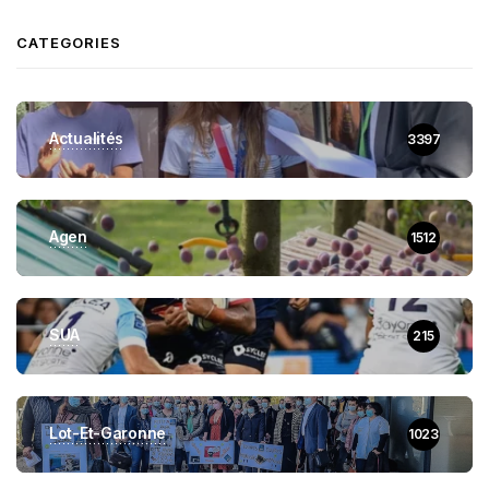
CATEGORIES
Actualités
3397
Agen
1512
SUA
215
Lot-Et-Garonne
1023