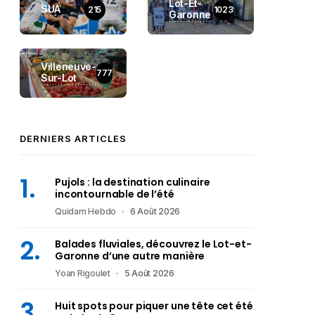
Lot-Et-
SUA
215
1023
Garonne
Villeneuve-
777
Sur-Lot
DERNIERS ARTICLES
Pujols : la destination culinaire
incontournable de l’été
Quidam Hebdo
6 Août 2026
Balades fluviales, découvrez le Lot-et-
Garonne d’une autre manière
Yoan Rigoulet
5 Août 2026
Huit spots pour piquer une tête cet été