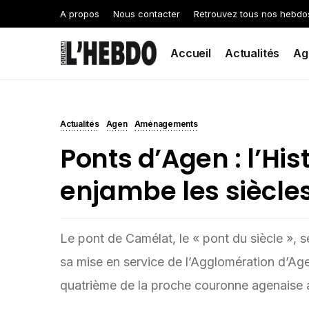
A propos
Nous contacter
Retrouvez tous nos hebdo
Accueil
Actualités
Ag
Actualités
Agen
Aménagements
Ponts d’Agen : l’Hist
enjambe les siècle
Le pont de Camélat, le « pont du siècle », s
sa mise en service de l’Agglomération d’Ag
quatrième de la proche couronne agenaise a