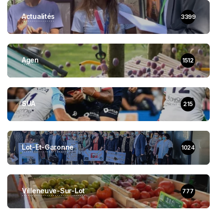
Actualités
3399
Agen
1512
SUA
215
Lot-Et-Garonne
1024
Villeneuve-Sur-Lot
777