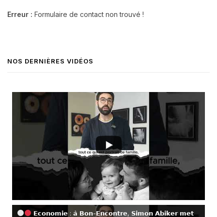
Erreur :
Formulaire de contact non trouvé !
NOS DERNIÈRES VIDÉOS
𝗘𝗰𝗼𝗻𝗼𝗺𝗶𝗲 : 𝗮̀ 𝗕𝗼𝗻-𝗘𝗻𝗰𝗼𝗻𝘁𝗿𝗲, 𝗦𝗶𝗺𝗼𝗻 𝗔𝗯𝗶𝗸𝗲𝗿 𝗺𝗲𝘁