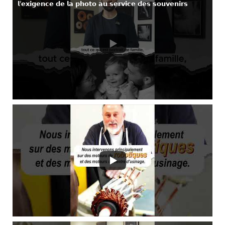
𝗹’𝗲𝘅𝗶𝗴𝗲𝗻𝗰𝗲 𝗱𝗲 𝗹𝗮 𝗽𝗵𝗼𝘁𝗼 𝗮𝘂 𝘀𝗲𝗿𝘃𝗶𝗰𝗲 𝗱𝗲𝘀 𝘀𝗼𝘂𝘃𝗲𝗻𝗶𝗿𝘀