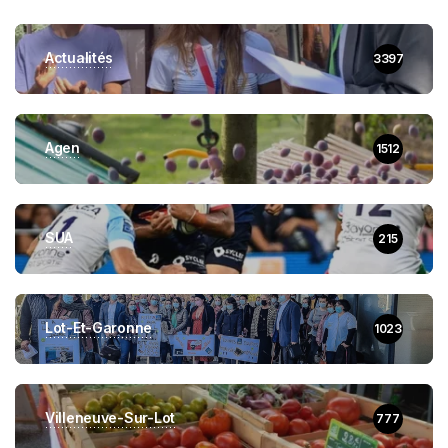
Actualités
3397
Agen
1512
SUA
215
Lot-Et-Garonne
1023
Villeneuve-Sur-Lot
777