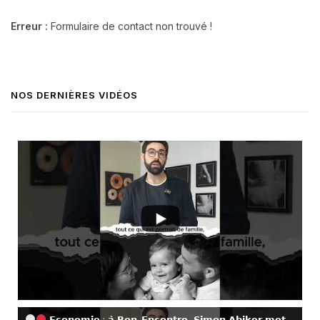
Erreur :
Formulaire de contact non trouvé !
NOS DERNIÈRES VIDÉOS
𝗘𝗰𝗼𝗻𝗼𝗺𝗶𝗲 : 𝗮̀ 𝗕𝗼𝗻-𝗘𝗻𝗰𝗼𝗻𝘁𝗿𝗲, 𝗦𝗶𝗺𝗼𝗻 𝗔𝗯𝗶𝗸𝗲𝗿 𝗺𝗲𝘁