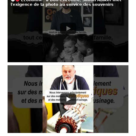
𝗹’𝗲𝘅𝗶𝗴𝗲𝗻𝗰𝗲 𝗱𝗲 𝗹𝗮 𝗽𝗵𝗼𝘁𝗼 𝗮𝘂 𝘀𝗲𝗿𝘃𝗶𝗰𝗲 𝗱𝗲𝘀 𝘀𝗼𝘂𝘃𝗲𝗻𝗶𝗿𝘀