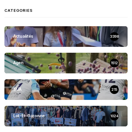
CATEGORIES
Actualités
3398
Agen
1512
SUA
215
Lot-Et-Garonne
1024