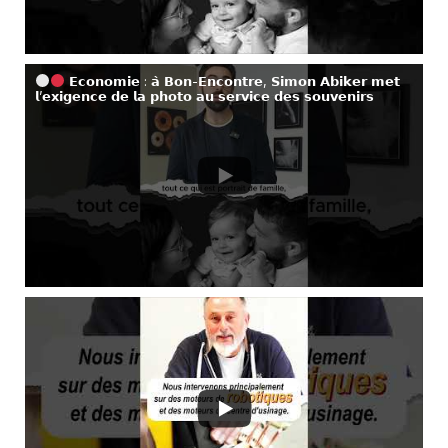
𝗘𝗰𝗼𝗻𝗼𝗺𝗶𝗲 : 𝗮̀ 𝗕𝗼𝗻-𝗘𝗻𝗰𝗼𝗻𝘁𝗿𝗲, 𝗦𝗶𝗺𝗼𝗻 𝗔𝗯𝗶𝗸𝗲𝗿 𝗺𝗲𝘁
𝗹’𝗲𝘅𝗶𝗴𝗲𝗻𝗰𝗲 𝗱𝗲 𝗹𝗮 𝗽𝗵𝗼𝘁𝗼 𝗮𝘂 𝘀𝗲𝗿𝘃𝗶𝗰𝗲 𝗱𝗲𝘀 𝘀𝗼𝘂𝘃𝗲𝗻𝗶𝗿𝘀