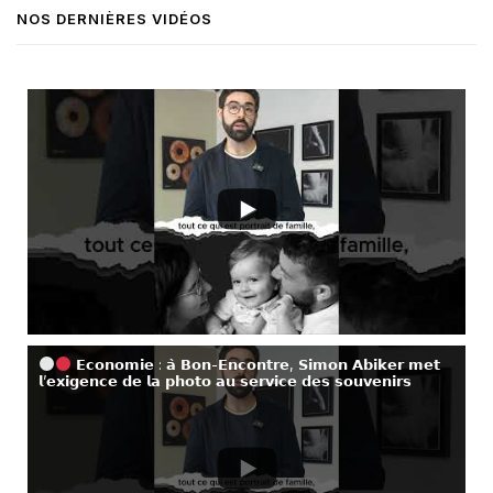
NOS DERNIÈRES VIDÉOS
𝗘𝗰𝗼𝗻𝗼𝗺𝗶𝗲 : 𝗮̀ 𝗕𝗼𝗻-𝗘𝗻𝗰𝗼𝗻𝘁𝗿𝗲, 𝗦𝗶𝗺𝗼𝗻 𝗔𝗯𝗶𝗸𝗲𝗿 𝗺𝗲𝘁
𝗹’𝗲𝘅𝗶𝗴𝗲𝗻𝗰𝗲 𝗱𝗲 𝗹𝗮 𝗽𝗵𝗼𝘁𝗼 𝗮𝘂 𝘀𝗲𝗿𝘃𝗶𝗰𝗲 𝗱𝗲𝘀 𝘀𝗼𝘂𝘃𝗲𝗻𝗶𝗿𝘀