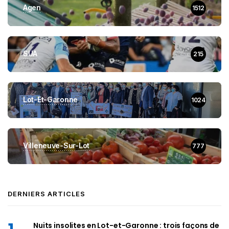
Agen
1512
SUA
215
Lot-Et-Garonne
1024
Villeneuve-Sur-Lot
777
DERNIERS ARTICLES
Nuits insolites en Lot-et-Garonne : trois façons de