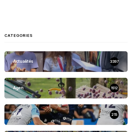
CATEGORIES
Actualités
3397
Agen
1512
SUA
215