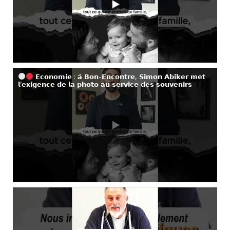
𝗘𝗰𝗼𝗻𝗼𝗺𝗶𝗲 : 𝗮̀ 𝗕𝗼𝗻-𝗘𝗻𝗰𝗼𝗻𝘁𝗿𝗲, 𝗦𝗶𝗺𝗼𝗻 𝗔𝗯𝗶𝗸𝗲𝗿 𝗺𝗲𝘁
𝗹’𝗲𝘅𝗶𝗴𝗲𝗻𝗰𝗲 𝗱𝗲 𝗹𝗮 𝗽𝗵𝗼𝘁𝗼 𝗮𝘂 𝘀𝗲𝗿𝘃𝗶𝗰𝗲 𝗱𝗲𝘀 𝘀𝗼𝘂𝘃𝗲𝗻𝗶𝗿𝘀