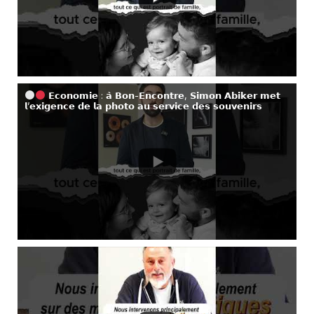
𝗘𝗰𝗼𝗻𝗼𝗺𝗶𝗲 : 𝗮̀ 𝗕𝗼𝗻-𝗘𝗻𝗰𝗼𝗻𝘁𝗿𝗲, 𝗦𝗶𝗺𝗼𝗻 𝗔𝗯𝗶𝗸𝗲𝗿 𝗺𝗲𝘁
𝗹’𝗲𝘅𝗶𝗴𝗲𝗻𝗰𝗲 𝗱𝗲 𝗹𝗮 𝗽𝗵𝗼𝘁𝗼 𝗮𝘂 𝘀𝗲𝗿𝘃𝗶𝗰𝗲 𝗱𝗲𝘀 𝘀𝗼𝘂𝘃𝗲𝗻𝗶𝗿𝘀