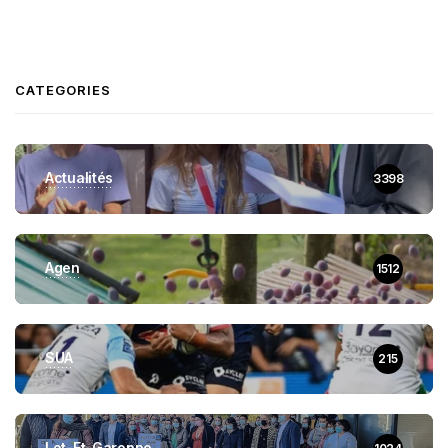
CATEGORIES
Actualités
3398
Agen
1512
SUA
215
Lot-Et-Garonne