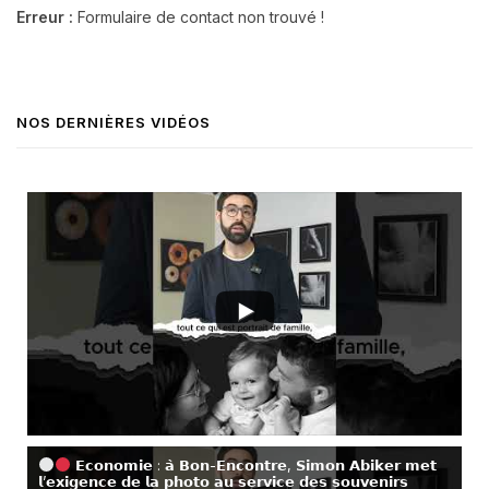
Erreur :
Formulaire de contact non trouvé !
NOS DERNIÈRES VIDÉOS
𝗘𝗰𝗼𝗻𝗼𝗺𝗶𝗲 : 𝗮̀ 𝗕𝗼𝗻-𝗘𝗻𝗰𝗼𝗻𝘁𝗿𝗲, 𝗦𝗶𝗺𝗼𝗻 𝗔𝗯𝗶𝗸𝗲𝗿 𝗺𝗲𝘁
𝗹’𝗲𝘅𝗶𝗴𝗲𝗻𝗰𝗲 𝗱𝗲 𝗹𝗮 𝗽𝗵𝗼𝘁𝗼 𝗮𝘂 𝘀𝗲𝗿𝘃𝗶𝗰𝗲 𝗱𝗲𝘀 𝘀𝗼𝘂𝘃𝗲𝗻𝗶𝗿𝘀