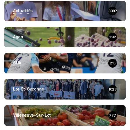
Actualités
3397
Agen
1512
SUA
215
Lot-Et-Garonne
1023
Villeneuve-Sur-Lot
777