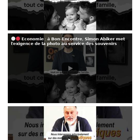
𝗘𝗰𝗼𝗻𝗼𝗺𝗶𝗲 : 𝗮̀ 𝗕𝗼𝗻-𝗘𝗻𝗰𝗼𝗻𝘁𝗿𝗲, 𝗦𝗶𝗺𝗼𝗻 𝗔𝗯𝗶𝗸𝗲𝗿 𝗺𝗲𝘁
𝗹’𝗲𝘅𝗶𝗴𝗲𝗻𝗰𝗲 𝗱𝗲 𝗹𝗮 𝗽𝗵𝗼𝘁𝗼 𝗮𝘂 𝘀𝗲𝗿𝘃𝗶𝗰𝗲 𝗱𝗲𝘀 𝘀𝗼𝘂𝘃𝗲𝗻𝗶𝗿𝘀