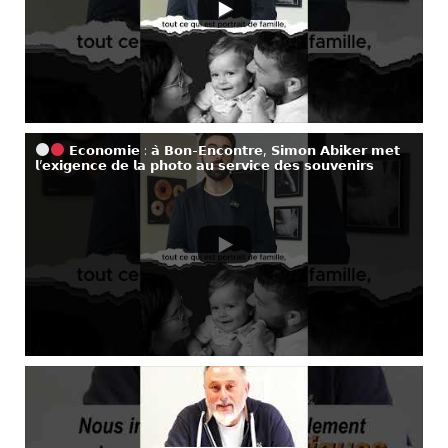
𝗘𝗰𝗼𝗻𝗼𝗺𝗶𝗲 : 𝗮̀ 𝗕𝗼𝗻-𝗘𝗻𝗰𝗼𝗻𝘁𝗿𝗲, 𝗦𝗶𝗺𝗼𝗻 𝗔𝗯𝗶𝗸𝗲𝗿 𝗺𝗲𝘁
𝗹’𝗲𝘅𝗶𝗴𝗲𝗻𝗰𝗲 𝗱𝗲 𝗹𝗮 𝗽𝗵𝗼𝘁𝗼 𝗮𝘂 𝘀𝗲𝗿𝘃𝗶𝗰𝗲 𝗱𝗲𝘀 𝘀𝗼𝘂𝘃𝗲𝗻𝗶𝗿𝘀