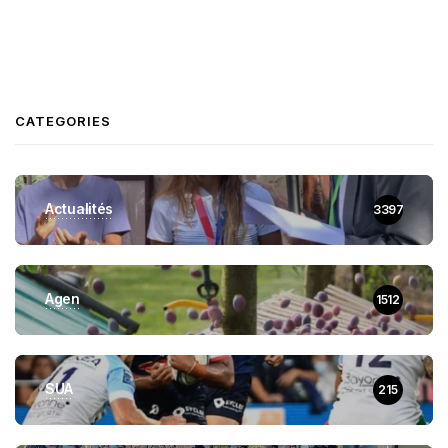
CATEGORIES
Actualités
3397
Agen
1512
SUA
215