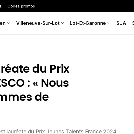
s
Codes promos
en
Villeneuve-Sur-Lot
Lot-Et-Garonne
SUA
réate du Prix
SCO : « Nous
emmes de
est lauréate du Prix Jeunes Talents France 2024