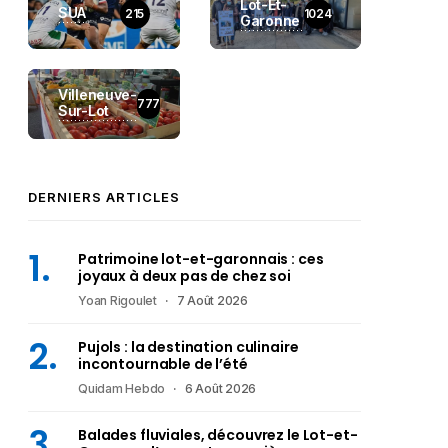
Lot-Et-
SUA
215
1024
Garonne
Villeneuve-
777
Sur-Lot
DERNIERS ARTICLES
Patrimoine lot-et-garonnais : ces
joyaux à deux pas de chez soi
Yoan Rigoulet
7 Août 2026
Pujols : la destination culinaire
incontournable de l’été
Quidam Hebdo
6 Août 2026
Balades fluviales, découvrez le Lot-et-