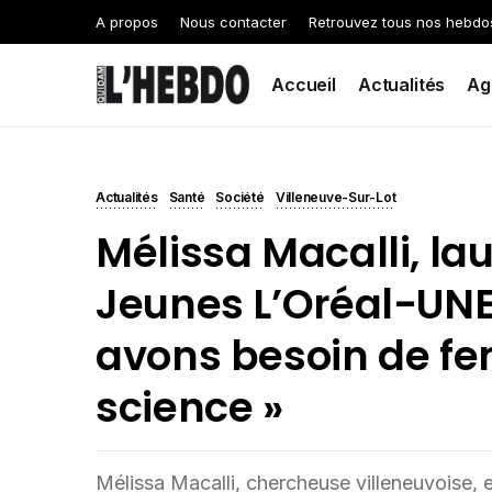
A propos
Nous contacter
Retrouvez tous nos hebdo
Accueil
Actualités
Ag
Actualités
Santé
Société
Villeneuve-Sur-Lot
Mélissa Macalli, lau
Jeunes L’Oréal-UNE
avons besoin de f
science »
Mélissa Macalli, chercheuse villeneuvoise, 