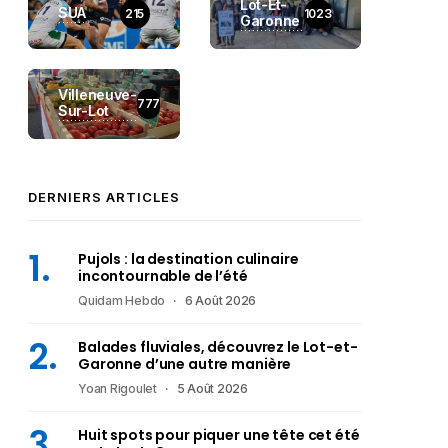
Lot-Et-
SUA
215
1023
Garonne
Villeneuve-
777
Sur-Lot
DERNIERS ARTICLES
Pujols : la destination culinaire
incontournable de l’été
Quidam Hebdo
6 Août 2026
Balades fluviales, découvrez le Lot-et-
Garonne d’une autre manière
Yoan Rigoulet
5 Août 2026
Huit spots pour piquer une tête cet été