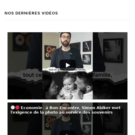
NOS DERNIÈRES VIDÉOS
𝗘𝗰𝗼𝗻𝗼𝗺𝗶𝗲 : 𝗮̀ 𝗕𝗼𝗻-𝗘𝗻𝗰𝗼𝗻𝘁𝗿𝗲, 𝗦𝗶𝗺𝗼𝗻 𝗔𝗯𝗶𝗸𝗲𝗿 𝗺𝗲𝘁
𝗹’𝗲𝘅𝗶𝗴𝗲𝗻𝗰𝗲 𝗱𝗲 𝗹𝗮 𝗽𝗵𝗼𝘁𝗼 𝗮𝘂 𝘀𝗲𝗿𝘃𝗶𝗰𝗲 𝗱𝗲𝘀 𝘀𝗼𝘂𝘃𝗲𝗻𝗶𝗿𝘀