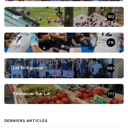
Agen
1512
SUA
215
Lot-Et-Garonne
1023
Villeneuve-Sur-Lot
777
DERNIERS ARTICLES