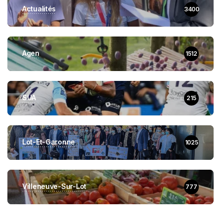
Actualités
3400
Agen
1512
SUA
215
Lot-Et-Garonne
1025
Villeneuve-Sur-Lot
777