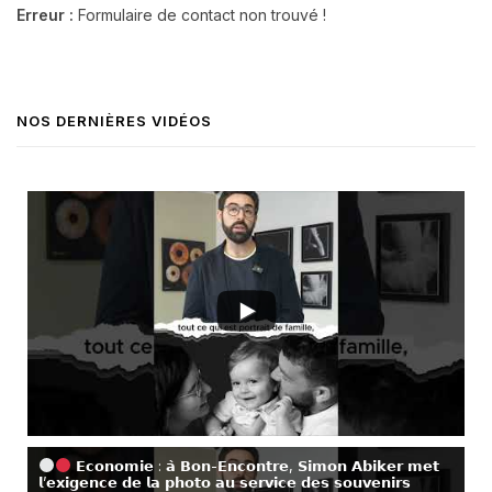
Erreur :
Formulaire de contact non trouvé !
NOS DERNIÈRES VIDÉOS
𝗘𝗰𝗼𝗻𝗼𝗺𝗶𝗲 : 𝗮̀ 𝗕𝗼𝗻-𝗘𝗻𝗰𝗼𝗻𝘁𝗿𝗲, 𝗦𝗶𝗺𝗼𝗻 𝗔𝗯𝗶𝗸𝗲𝗿 𝗺𝗲𝘁
𝗹’𝗲𝘅𝗶𝗴𝗲𝗻𝗰𝗲 𝗱𝗲 𝗹𝗮 𝗽𝗵𝗼𝘁𝗼 𝗮𝘂 𝘀𝗲𝗿𝘃𝗶𝗰𝗲 𝗱𝗲𝘀 𝘀𝗼𝘂𝘃𝗲𝗻𝗶𝗿𝘀