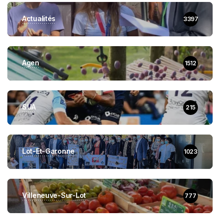
Actualités
3397
Agen
1512
SUA
215
Lot-Et-Garonne
1023
Villeneuve-Sur-Lot
777