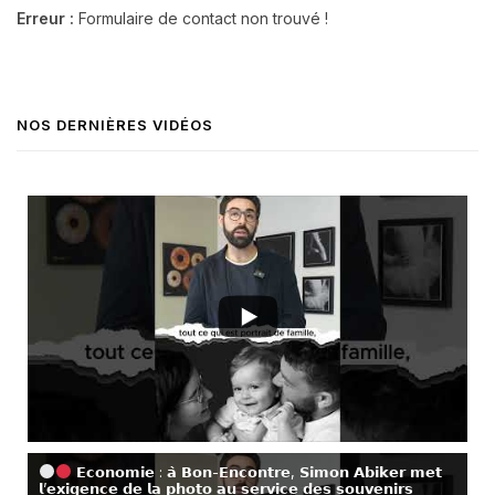
Erreur :
Formulaire de contact non trouvé !
NOS DERNIÈRES VIDÉOS
𝗘𝗰𝗼𝗻𝗼𝗺𝗶𝗲 : 𝗮̀ 𝗕𝗼𝗻-𝗘𝗻𝗰𝗼𝗻𝘁𝗿𝗲, 𝗦𝗶𝗺𝗼𝗻 𝗔𝗯𝗶𝗸𝗲𝗿 𝗺𝗲𝘁
𝗹’𝗲𝘅𝗶𝗴𝗲𝗻𝗰𝗲 𝗱𝗲 𝗹𝗮 𝗽𝗵𝗼𝘁𝗼 𝗮𝘂 𝘀𝗲𝗿𝘃𝗶𝗰𝗲 𝗱𝗲𝘀 𝘀𝗼𝘂𝘃𝗲𝗻𝗶𝗿𝘀