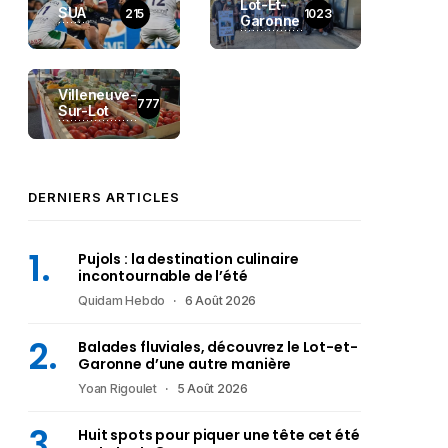
Lot-Et-
SUA
215
1023
Garonne
Villeneuve-
777
Sur-Lot
DERNIERS ARTICLES
Pujols : la destination culinaire
incontournable de l’été
Quidam Hebdo
6 Août 2026
Balades fluviales, découvrez le Lot-et-
Garonne d’une autre manière
Yoan Rigoulet
5 Août 2026
Huit spots pour piquer une tête cet été