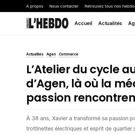
A propos
Nous contacter
Retrouvez tous nos hebdo
Accueil
Actualités
Ag
Actualités
Agen
Commerce
L’Atelier du cycle 
d’Agen, là où la mé
passion rencontren
À 38 ans, Xavier a transformé sa passion po
trottinettes électriques et esprit de quartie