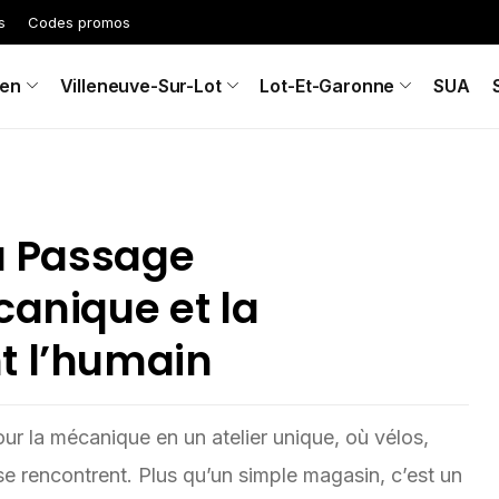
s
Codes promos
en
Villeneuve-Sur-Lot
Lot-Et-Garonne
SUA
au Passage
canique et la
t l’humain
ur la mécanique en un atelier unique, où vélos,
r se rencontrent. Plus qu’un simple magasin, c’est un