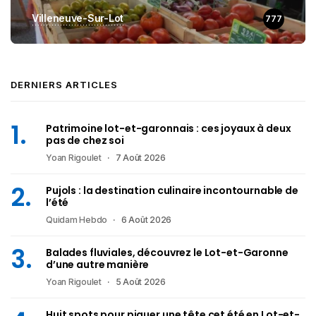
Villeneuve-Sur-Lot
777
DERNIERS ARTICLES
Patrimoine lot-et-garonnais : ces joyaux à deux
pas de chez soi
Yoan Rigoulet
7 Août 2026
Pujols : la destination culinaire incontournable de
l’été
Quidam Hebdo
6 Août 2026
Balades fluviales, découvrez le Lot-et-Garonne
d’une autre manière
Yoan Rigoulet
5 Août 2026
Huit spots pour piquer une tête cet été en Lot-et-