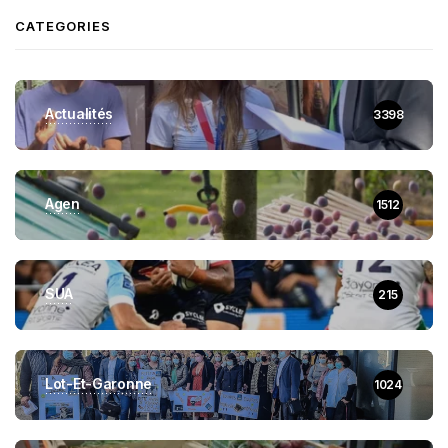
CATEGORIES
Actualités
3398
Agen
1512
SUA
215
Lot-Et-Garonne
1024