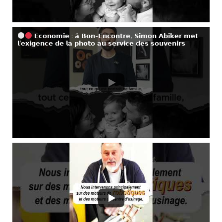
𝗘𝗰𝗼𝗻𝗼𝗺𝗶𝗲 : 𝗮̀ 𝗕𝗼𝗻-𝗘𝗻𝗰𝗼𝗻𝘁𝗿𝗲, 𝗦𝗶𝗺𝗼𝗻 𝗔𝗯𝗶𝗸𝗲𝗿 𝗺𝗲𝘁
𝗹’𝗲𝘅𝗶𝗴𝗲𝗻𝗰𝗲 𝗱𝗲 𝗹𝗮 𝗽𝗵𝗼𝘁𝗼 𝗮𝘂 𝘀𝗲𝗿𝘃𝗶𝗰𝗲 𝗱𝗲𝘀 𝘀𝗼𝘂𝘃𝗲𝗻𝗶𝗿𝘀