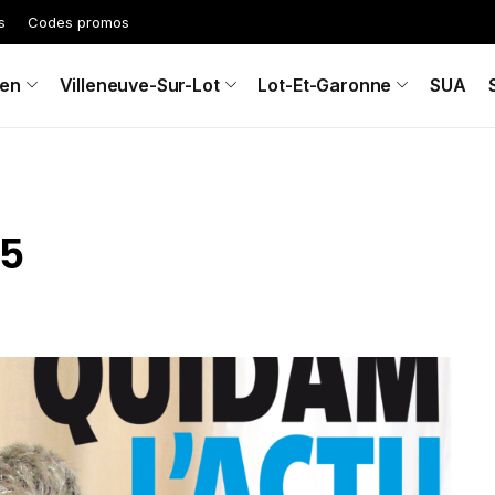
s
Codes promos
en
Villeneuve-Sur-Lot
Lot-Et-Garonne
SUA
25