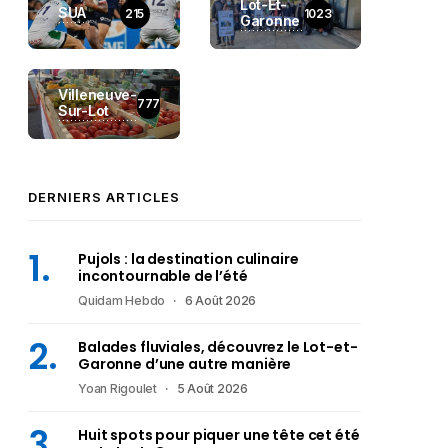
Lot-Et-
SUA
215
1023
Garonne
Villeneuve-
777
Sur-Lot
DERNIERS ARTICLES
Pujols : la destination culinaire
incontournable de l’été
Quidam Hebdo
6 Août 2026
Balades fluviales, découvrez le Lot-et-
Garonne d’une autre manière
Yoan Rigoulet
5 Août 2026
Huit spots pour piquer une tête cet été