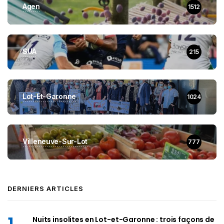
Agen
1512
SUA
215
Lot-Et-Garonne
1024
Villeneuve-Sur-Lot
777
DERNIERS ARTICLES
Nuits insolites en Lot-et-Garonne : trois façons de