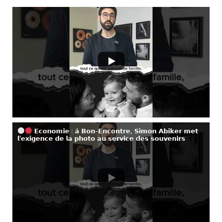
𝗘𝗰𝗼𝗻𝗼𝗺𝗶𝗲 : 𝗮̀ 𝗕𝗼𝗻-𝗘𝗻𝗰𝗼𝗻𝘁𝗿𝗲, 𝗦𝗶𝗺𝗼𝗻 𝗔𝗯𝗶𝗸𝗲𝗿 𝗺𝗲𝘁
𝗹’𝗲𝘅𝗶𝗴𝗲𝗻𝗰𝗲 𝗱𝗲 𝗹𝗮 𝗽𝗵𝗼𝘁𝗼 𝗮𝘂 𝘀𝗲𝗿𝘃𝗶𝗰𝗲 𝗱𝗲𝘀 𝘀𝗼𝘂𝘃𝗲𝗻𝗶𝗿𝘀