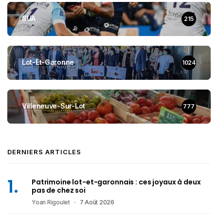
SUA
215
Lot-Et-Garonne
1024
Villeneuve-Sur-Lot
777
DERNIERS ARTICLES
Patrimoine lot-et-garonnais : ces joyaux à deux
pas de chez soi
Yoan Rigoulet
7 Août 2026