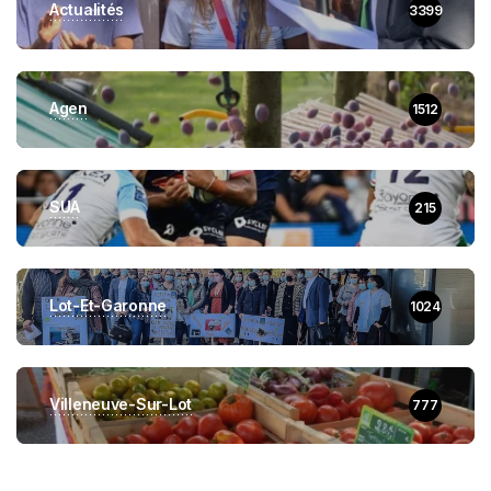
Actualités
3399
Agen
1512
SUA
215
Lot-Et-Garonne
1024
Villeneuve-Sur-Lot
777