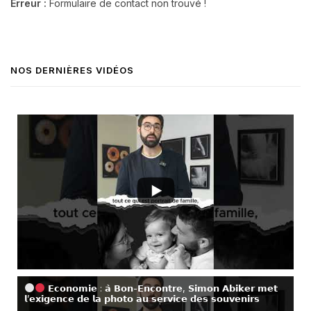
Erreur :
Formulaire de contact non trouvé !
NOS DERNIÈRES VIDÉOS
𝗘𝗰𝗼𝗻𝗼𝗺𝗶𝗲 : 𝗮̀ 𝗕𝗼𝗻-𝗘𝗻𝗰𝗼𝗻𝘁𝗿𝗲, 𝗦𝗶𝗺𝗼𝗻 𝗔𝗯𝗶𝗸𝗲𝗿 𝗺𝗲𝘁
𝗹’𝗲𝘅𝗶𝗴𝗲𝗻𝗰𝗲 𝗱𝗲 𝗹𝗮 𝗽𝗵𝗼𝘁𝗼 𝗮𝘂 𝘀𝗲𝗿𝘃𝗶𝗰𝗲 𝗱𝗲𝘀 𝘀𝗼𝘂𝘃𝗲𝗻𝗶𝗿𝘀