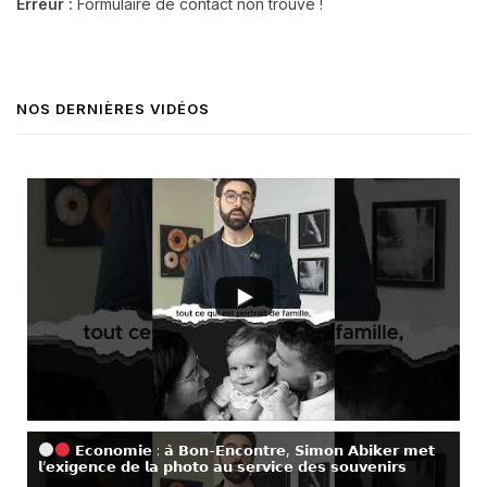
Erreur :
Formulaire de contact non trouvé !
NOS DERNIÈRES VIDÉOS
𝗘𝗰𝗼𝗻𝗼𝗺𝗶𝗲 : 𝗮̀ 𝗕𝗼𝗻-𝗘𝗻𝗰𝗼𝗻𝘁𝗿𝗲, 𝗦𝗶𝗺𝗼𝗻 𝗔𝗯𝗶𝗸𝗲𝗿 𝗺𝗲𝘁
𝗹’𝗲𝘅𝗶𝗴𝗲𝗻𝗰𝗲 𝗱𝗲 𝗹𝗮 𝗽𝗵𝗼𝘁𝗼 𝗮𝘂 𝘀𝗲𝗿𝘃𝗶𝗰𝗲 𝗱𝗲𝘀 𝘀𝗼𝘂𝘃𝗲𝗻𝗶𝗿𝘀