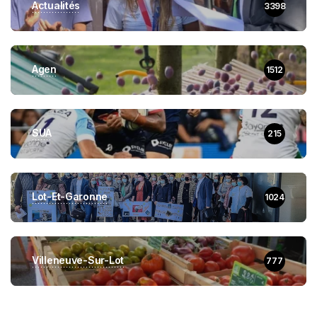
Actualités
3398
Agen
1512
SUA
215
Lot-Et-Garonne
1024
Villeneuve-Sur-Lot
777