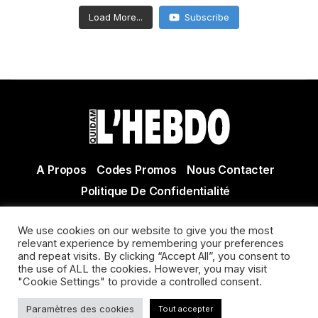
Load More...
Subscribe
A Propos
Codes Promos
Nous Contacter
Politique De Confidentialité
© Copyright 2021 Tous droits réservés Quidam Hebdo
We use cookies on our website to give you the most
Actualité Agen - Actualité en lot et Garonne - Actualité
relevant experience by remembering your preferences
Villeneuve sur Lot
and repeat visits. By clicking “Accept All”, you consent to
the use of ALL the cookies. However, you may visit
"Cookie Settings" to provide a controlled consent.
Paramètres des cookies
Tout accepter