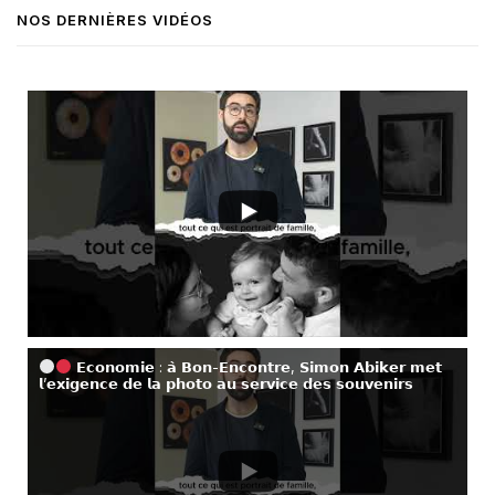
NOS DERNIÈRES VIDÉOS
𝗘𝗰𝗼𝗻𝗼𝗺𝗶𝗲 : 𝗮̀ 𝗕𝗼𝗻-𝗘𝗻𝗰𝗼𝗻𝘁𝗿𝗲, 𝗦𝗶𝗺𝗼𝗻 𝗔𝗯𝗶𝗸𝗲𝗿 𝗺𝗲𝘁
𝗹’𝗲𝘅𝗶𝗴𝗲𝗻𝗰𝗲 𝗱𝗲 𝗹𝗮 𝗽𝗵𝗼𝘁𝗼 𝗮𝘂 𝘀𝗲𝗿𝘃𝗶𝗰𝗲 𝗱𝗲𝘀 𝘀𝗼𝘂𝘃𝗲𝗻𝗶𝗿𝘀