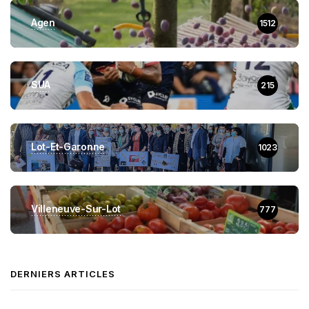
Agen
1512
SUA
215
Lot-Et-Garonne
1023
Villeneuve-Sur-Lot
777
DERNIERS ARTICLES