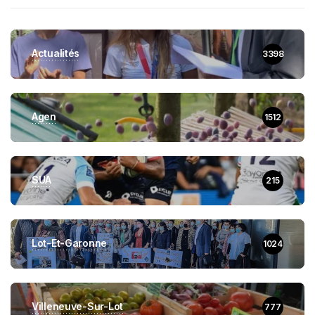
Actualités
3398
Agen
1512
SUA
215
Lot-Et-Garonne
1024
Villeneuve-Sur-Lot
777