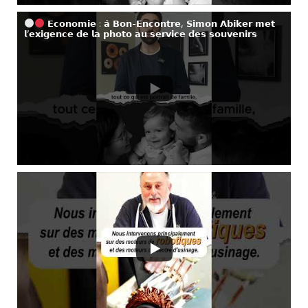
𝗘𝗰𝗼𝗻𝗼𝗺𝗶𝗲 : 𝗮̀ 𝗕𝗼𝗻-𝗘𝗻𝗰𝗼𝗻𝘁𝗿𝗲, 𝗦𝗶𝗺𝗼𝗻 𝗔𝗯𝗶𝗸𝗲𝗿 𝗺𝗲𝘁
𝗹’𝗲𝘅𝗶𝗴𝗲𝗻𝗰𝗲 𝗱𝗲 𝗹𝗮 𝗽𝗵𝗼𝘁𝗼 𝗮𝘂 𝘀𝗲𝗿𝘃𝗶𝗰𝗲 𝗱𝗲𝘀 𝘀𝗼𝘂𝘃𝗲𝗻𝗶𝗿𝘀