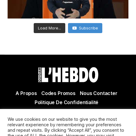
Load More...
Subscribe
A Propos
Codes Promos
Nous Contacter
Politique De Confidentialité
© Copyright 2021 Tous droits réservés Quidam Hebdo
We use cookies on our website to give you the most
Actualité Agen - Actualité en lot et Garonne - Actualité
relevant experience by remembering your preferences
Villeneuve sur Lot
and repeat visits. By clicking “Accept All”, you consent to
the use of ALL the cookies. However, you may visit