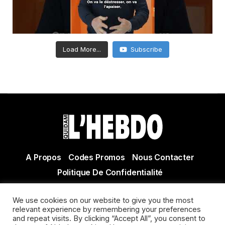
Load More...
Subscribe
A Propos
Codes Promos
Nous Contacter
Politique De Confidentialité
© Copyright 2021 Tous droits réservés Quidam Hebdo
We use cookies on our website to give you the most
Actualité Agen - Actualité en lot et Garonne - Actualité
relevant experience by remembering your preferences
and repeat visits. By clicking “Accept All”, you consent to
Villeneuve sur Lot