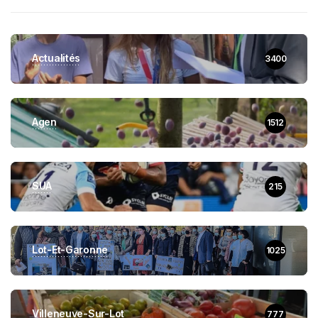
Actualités
3400
Agen
1512
SUA
215
Lot-Et-Garonne
1025
Villeneuve-Sur-Lot
777