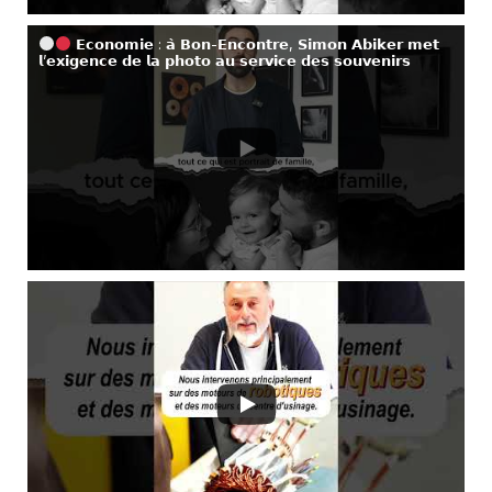
𝗘𝗰𝗼𝗻𝗼𝗺𝗶𝗲 : 𝗮̀ 𝗕𝗼𝗻-𝗘𝗻𝗰𝗼𝗻𝘁𝗿𝗲, 𝗦𝗶𝗺𝗼𝗻 𝗔𝗯𝗶𝗸𝗲𝗿 𝗺𝗲𝘁
𝗹’𝗲𝘅𝗶𝗴𝗲𝗻𝗰𝗲 𝗱𝗲 𝗹𝗮 𝗽𝗵𝗼𝘁𝗼 𝗮𝘂 𝘀𝗲𝗿𝘃𝗶𝗰𝗲 𝗱𝗲𝘀 𝘀𝗼𝘂𝘃𝗲𝗻𝗶𝗿𝘀