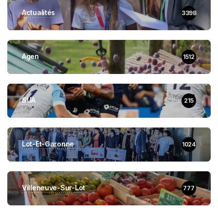
Actualités
3398
Agen
1512
SUA
215
Lot-Et-Garonne
1024
Villeneuve-Sur-Lot
777