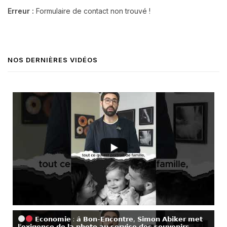
Erreur :
Formulaire de contact non trouvé !
NOS DERNIÈRES VIDÉOS
𝗘𝗰𝗼𝗻𝗼𝗺𝗶𝗲 : 𝗮̀ 𝗕𝗼𝗻-𝗘𝗻𝗰𝗼𝗻𝘁𝗿𝗲, 𝗦𝗶𝗺𝗼𝗻 𝗔𝗯𝗶𝗸𝗲𝗿 𝗺𝗲𝘁
𝗹’𝗲𝘅𝗶𝗴𝗲𝗻𝗰𝗲 𝗱𝗲 𝗹𝗮 𝗽𝗵𝗼𝘁𝗼 𝗮𝘂 𝘀𝗲𝗿𝘃𝗶𝗰𝗲 𝗱𝗲𝘀 𝘀𝗼𝘂𝘃𝗲𝗻𝗶𝗿𝘀