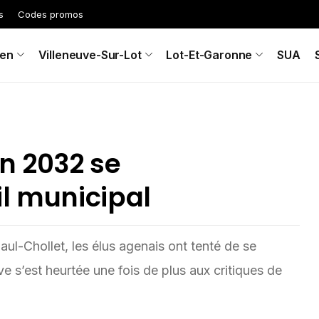
s
Codes promos
en
Villeneuve-Sur-Lot
Lot-Et-Garonne
SUA
n 2032 se
il municipal
aul-Chollet, les élus agenais ont tenté de se
ve s’est heurtée une fois de plus aux critiques de