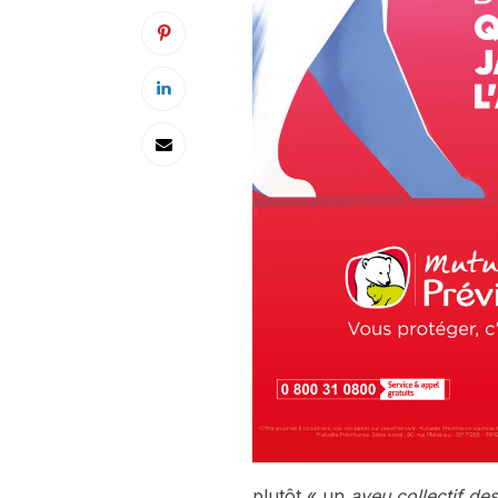
plutôt « un
aveu collectif de