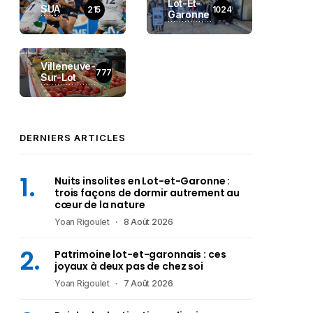
Lot-Et-
SUA
215
1024
Garonne
Villeneuve-
777
Sur-Lot
DERNIERS ARTICLES
Nuits insolites en Lot-et-Garonne :
trois façons de dormir autrement au
cœur de la nature
Yoan Rigoulet
8 Août 2026
Patrimoine lot-et-garonnais : ces
joyaux à deux pas de chez soi
Yoan Rigoulet
7 Août 2026