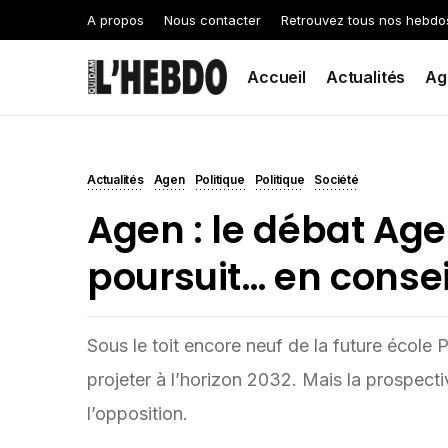
A propos
Nous contacter
Retrouvez tous nos hebdo
Accueil
Actualités
Ag
Actualités
Agen
Politique
Politique
Société
Agen : le débat Age
poursuit… en conse
Sous le toit encore neuf de la future école P
projeter à l’horizon 2032. Mais la prospecti
l’opposition.