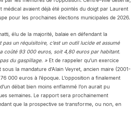
i par les membres de l’opposition. Centre-ville déserté,
t médical avaient déjà été pointés du doigt par Laurent
upe pour les prochaines élections municipales de 2026.
tti, élu de la majorité, balaie en défendant la
 pas un réquisitoire, c’est un outil lucide et assumé
l a coûté 93 000 euros, soit 4,80 euros par habitant.
 pas du gaspillage. »
Et de rappeler qu’un exercice
uit sous la mandature d’Alain Veyret, ancien maire (2001-
6 000 euros à l’époque. L’opposition a finalement
e d’un débat bien moins enflammé l’on aurait pu
lques semaines. Le rapport sera prochainement
endant que la prospective se transforme, ou non, en