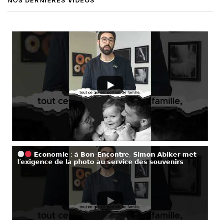
𝗘𝗰𝗼𝗻𝗼𝗺𝗶𝗲 : 𝗮̀ 𝗕𝗼𝗻-𝗘𝗻𝗰𝗼𝗻𝘁𝗿𝗲, 𝗦𝗶𝗺𝗼𝗻 𝗔𝗯𝗶𝗸𝗲𝗿 𝗺𝗲𝘁
𝗹’𝗲𝘅𝗶𝗴𝗲𝗻𝗰𝗲 𝗱𝗲 𝗹𝗮 𝗽𝗵𝗼𝘁𝗼 𝗮𝘂 𝘀𝗲𝗿𝘃𝗶𝗰𝗲 𝗱𝗲𝘀 𝘀𝗼𝘂𝘃𝗲𝗻𝗶𝗿𝘀