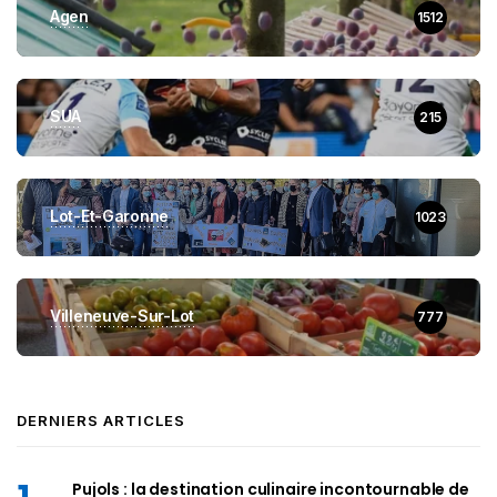
Agen
1512
SUA
215
Lot-Et-Garonne
1023
Villeneuve-Sur-Lot
777
DERNIERS ARTICLES
Pujols : la destination culinaire incontournable de