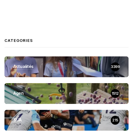
CATEGORIES
Actualités
3399
Agen
1512
SUA
215