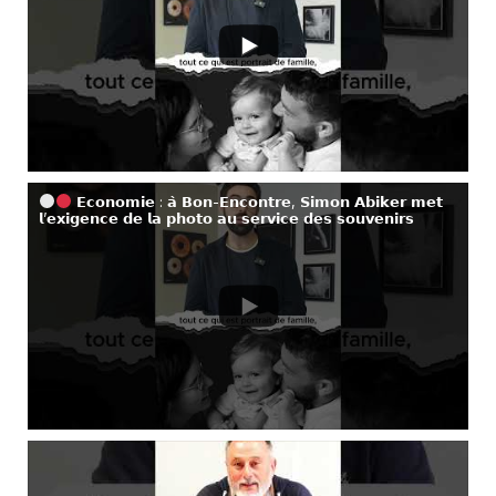
𝗘𝗰𝗼𝗻𝗼𝗺𝗶𝗲 : 𝗮̀ 𝗕𝗼𝗻-𝗘𝗻𝗰𝗼𝗻𝘁𝗿𝗲, 𝗦𝗶𝗺𝗼𝗻 𝗔𝗯𝗶𝗸𝗲𝗿 𝗺𝗲𝘁
𝗹’𝗲𝘅𝗶𝗴𝗲𝗻𝗰𝗲 𝗱𝗲 𝗹𝗮 𝗽𝗵𝗼𝘁𝗼 𝗮𝘂 𝘀𝗲𝗿𝘃𝗶𝗰𝗲 𝗱𝗲𝘀 𝘀𝗼𝘂𝘃𝗲𝗻𝗶𝗿𝘀